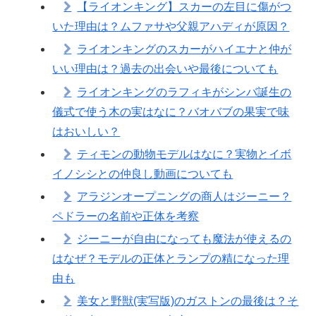
【ライオンキング】スカーの左目に傷がつ
いた理由は？ムファサや父親アハディが原因？
ライオンキングのスカーがハイエナと仲が
いい理由は？過去の出会いや最後についても
ライオンキングのラフィキがシンバ誕生の
儀式で使う木の実はなに？バオバブの果実で味
はおいしい？
ティモンの動物モデルはなに？実物とイボ
イノシシとの仲良し動画についても
アラジンオープニングの商人はジーニー？
ペドラーの名前や正体を考察
ジーニーが自由になっても魔法が使えるの
はなぜ？モデルの正体とランプの精になった理
由も
美女と野獣(実写版)のガストンの最後は？そ