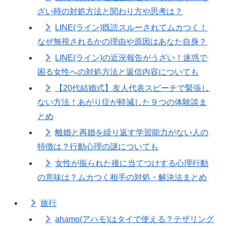
ざい時の対処方法と関わり方や思考は？
LINE(ライン)既読スルーされてムカつく！
なぜ無視されるかの理由や原因はあなた自身？
LINE(ライン)の近況報告がうざい！迷惑で
困る女性への対処方法と返信内容についても
【20代結婚式】友人代表スピーチで緊張し
ない方法！あがり症が軽減した９つの体験談ま
とめ
離婚と再婚を繰り返す学習能力がない人の
特徴は？行動心理の謎についても
女性が振られた後に当てつけする心理行動
の意味は？ムカつく相手の対処・解決法まとめ
旅行
ahamo(アハモ)はタイで使える？テザリング