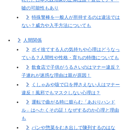
嘘の可能性もあり
特殊警棒を一般人が所持するのは違法では
ない？威力や入手方法についても
人間関係
ポイ捨てする人の気持ちや心理はどうなっ
ている？人間性や性格・育ちの特徴についても
飲食店で子供がうるさいのはマナー違反？
子連れが迷惑な理由は親が原因！
くしゃみや咳で口を押さえない人はマナー
違反！風邪でもマスクしない心理は？
運転で曲がる時に膨らむ「あおりハンド
ル」はへたくその証！なぜするのか心理と理由
も
パンや惣菜をむき出しで陳列するのはな