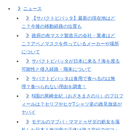
ニュース
【サバクトビバッタ】最新の現在地はど
こ？今後の移動経路の位置も
政府の布マスク製造元の会社・業者はど
こ？アベノマスクを作っているメーカーや場所
について
サバクトビバッタが日本に来る？海を渡る
可能性と侵入経路・飛来について
サバクトビバッタは食用で食べるのは無
理？食べられない理由を調査！
N国の尾崎全紀（おざきまさのり）のプロフ
ィールは？セリフやヒゲTシャツ姿の政見放送が
ヤバイ
モデルのマブバ・ママドゥザダの処女を落
札した日本人政治家の正体は誰？宣伝でデマ・