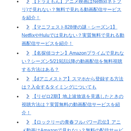
【ドラえもん】アニメ映画はNetflix(ネトフ
リ)で見れない？無料で見れる動画配信サービス
を紹介！
【マニフェスト828便の謎・シーズン1】
NetflixやHuluでは見れない？実質無料で見れる動
画配信サービスを紹介！
【名探偵コナン】Amazonプライムで見れな
い？シーズン5/219話以降の動画配信を無料視聴
する方法はある？
【dアニメストア】スマホから登録する方法
は？入会するタイミングについても
【リゼロ2期】地上波放送を見逃したときの
視聴方法は？実質無料の動画配信サービスを紹
介！
【ロックリーの青春フルパワー忍伝】アニ
メ動画はAmazonで見れない？無料の配信サービ