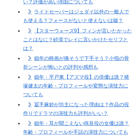
い？評価が高い理由についても
ライトセーバーはジェダイ以外の一般人で
も使える？フォースがないと使えないは嘘？
【スターウォーズ9】フィンが言いたかった
ことはなに？砂漠でレイに言いかけたセリフと
は？
娼年の映画が痛そうで下手そう？小指の骨
折シーンが怖いとの評判や感想も
娼年・平戸東【アズマ役】の俳優は誰？猪
塚健太の年齢・プロフィールや変態な演技力に
ついても
冨手麻妙が坊主になった理由は？作品の役
作りでドラマの演技力も評判がいい？
娼年・耳が聞こえない咲良役の女優は誰？
年齢・プロフィールや手話の演技力についても