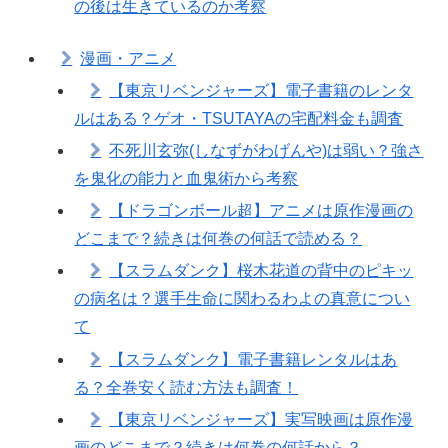
の後は生きているのか考察
漫画・アニメ
【東京リベンジャーズ】電子書籍のレンタ
ルはある？ゲオ・TSUTAYAの宅配料金も調査
不死川玄弥(しなずがわげんや)は弱い？強さ
を鬼化の能力と血鬼術から考察
【ドラゴンボール超】アニメは原作漫画の
どこまで？続きは何巻の何話で読める？
【スラムダンク】桜木花道の背中のピキッ
の病名は？選手生命に関わるわよの真意につい
て
【スラムダンク】電子書籍レンタルはあ
る？全巻安く読む方法も調査！
【東京リベンジャーズ】実写映画は原作漫
画のどこまで？続きは何巻の何話から？