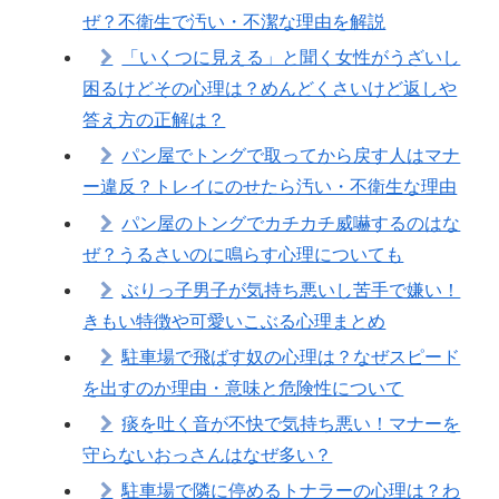
ぜ？不衛生で汚い・不潔な理由を解説
「いくつに見える」と聞く女性がうざいし
困るけどその心理は？めんどくさいけど返しや
答え方の正解は？
パン屋でトングで取ってから戻す人はマナ
ー違反？トレイにのせたら汚い・不衛生な理由
パン屋のトングでカチカチ威嚇するのはな
ぜ？うるさいのに鳴らす心理についても
ぶりっ子男子が気持ち悪いし苦手で嫌い！
きもい特徴や可愛いこぶる心理まとめ
駐車場で飛ばす奴の心理は？なぜスピード
を出すのか理由・意味と危険性について
痰を吐く音が不快で気持ち悪い！マナーを
守らないおっさんはなぜ多い？
駐車場で隣に停めるトナラーの心理は？わ