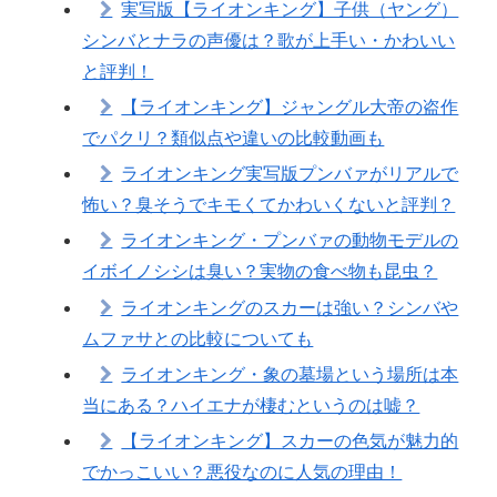
実写版【ライオンキング】子供（ヤング）
シンバとナラの声優は？歌が上手い・かわいい
と評判！
【ライオンキング】ジャングル大帝の盗作
でパクリ？類似点や違いの比較動画も
ライオンキング実写版プンバァがリアルで
怖い？臭そうでキモくてかわいくないと評判？
ライオンキング・プンバァの動物モデルの
イボイノシシは臭い？実物の食べ物も昆虫？
ライオンキングのスカーは強い？シンバや
ムファサとの比較についても
ライオンキング・象の墓場という場所は本
当にある？ハイエナが棲むというのは嘘？
【ライオンキング】スカーの色気が魅力的
でかっこいい？悪役なのに人気の理由！