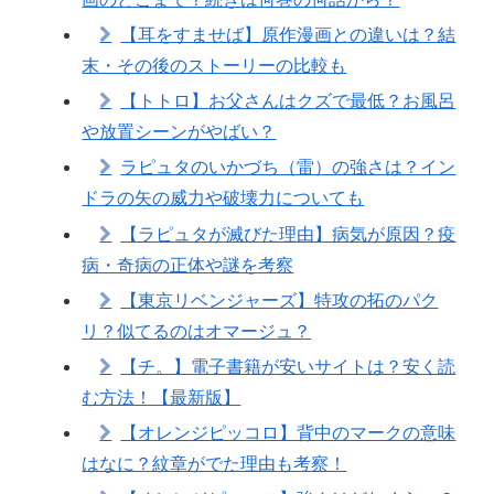
【耳をすませば】原作漫画との違いは？結
末・その後のストーリーの比較も
【トトロ】お父さんはクズで最低？お風呂
や放置シーンがやばい？
ラピュタのいかづち（雷）の強さは？イン
ドラの矢の威力や破壊力についても
【ラピュタが滅びた理由】病気が原因？疫
病・奇病の正体や謎を考察
【東京リベンジャーズ】特攻の拓のパク
リ？似てるのはオマージュ？
【チ。】電子書籍が安いサイトは？安く読
む方法！【最新版】
【オレンジピッコロ】背中のマークの意味
はなに？紋章がでた理由も考察！