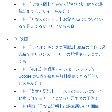
【食糧人間】全巻安く読む方法！続きの最
新話まで安いサイトを紹介！
【となりのトトロ】お父さんは気づいてい
る？見えてるかセリフから考察
映画
【ライオンキング実写版2】続編の内容は過
去編？オリジンストーリーの登場キャラについ
ても
【40代】無職男がインターンシップで
Googleに転職？映画を無料視聴できる配信サー
ビスを紹介！
【美女と野獣】ビーストのモデルになった
動物は何？モチーフになった元ネタの正体！
映画【母なる証明】は胸糞悪いけど面白