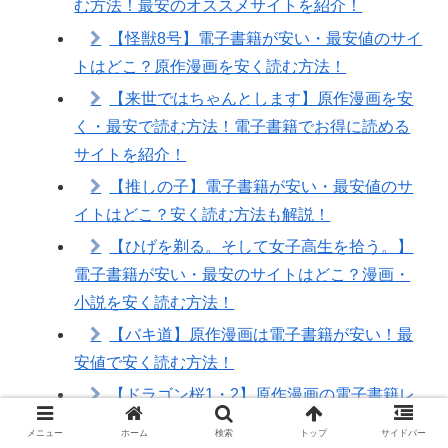
む方法！最安のオススメサイトを紹介！
【怪獣8号】電子書籍が安い・最安値のサイ
トはどこ？原作漫画を安く読む方法！
【来世ではちゃんとします】原作漫画を安
く・最安で読む方法！電子書籍でお得に読める
サイトを紹介！
【推しの子】電子書籍が安い・最安値のサ
イトはどこ？安く読む方法も解説！
【ひげを剃る。そして女子高生を拾う。】
電子書籍が安い・最安のサイトはどこ？漫画・
小説を安く読む方法！
【バキ道】原作漫画は電子書籍が安い！最
安値で安く読む方法！
【ドラゴン桜1・2】原作漫画の電子書籍レ
ンタルはある？ゲオやTSUTAYAの宅配料金も比
メニュー
ホーム
検索
トップ
サイドバー