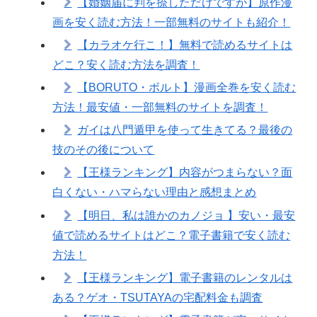
【婚姻届に判を捺しただけですが】原作漫
画を安く読む方法！一部無料のサイトも紹介！
【カラオケ行こ！】無料で読めるサイトは
どこ？安く読む方法を調査！
【BORUTO・ボルト】漫画全巻を安く読む
方法！最安値・一部無料のサイトを調査！
ガイは八門遁甲を使って生きてる？最後の
技のその後について
【王様ランキング】内容がつまらない？面
白くない・ハマらない理由と感想まとめ
【明日、私は誰かのカノジョ 】安い・最安
値で読めるサイトはどこ？電子書籍で安く読む
方法！
【王様ランキング】電子書籍のレンタルは
ある？ゲオ・TSUTAYAの宅配料金も調査