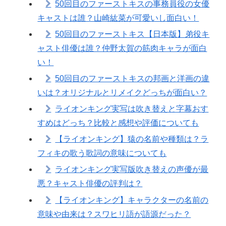
50回目のファーストキスの事務員役の女優
キャストは誰？山崎紘菜が可愛いし面白い！
50回目のファーストキス【日本版】弟役キ
ャスト俳優は誰？仲野太賀の筋肉キャラが面白
い！
50回目のファーストキスの邦画と洋画の違
いは？オリジナルとリメイクどっちが面白い？
ライオンキング実写は吹き替えと字幕おす
すめはどっち？比較と感想や評価についても
【ライオンキング】猿の名前や種類は？ラ
フィキの歌う歌詞の意味についても
ライオンキング実写版吹き替えの声優が最
悪？キャスト俳優の評判は？
【ライオンキング】キャラクターの名前の
意味や由来は？スワヒリ語が語源だった？