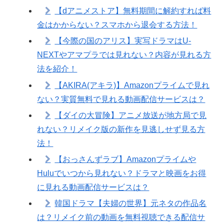
【dアニメストア】無料期間に解約すれば料
金はかからない？スマホから退会する方法！
【今際の国のアリス】実写ドラマはU-
NEXTやアマプラでは見れない？内容が見れる方
法を紹介！
【AKIRA(アキラ)】Amazonプライムで見れ
ない？実質無料で見れる動画配信サービスは？
【ダイの大冒険】アニメ放送が地方局で見
れない？リメイク版の新作を見逃しせず見る方
法！
【おっさんずラブ】Amazonプライムや
Huluでいつから見れない？ドラマと映画をお得
に見れる動画配信サービスは？
韓国ドラマ【夫婦の世界】元ネタの作品名
は？リメイク前の動画を無料視聴できる配信サ