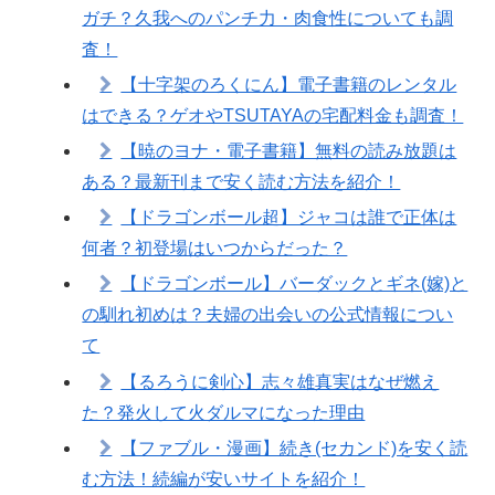
ガチ？久我へのパンチ力・肉食性についても調
査！
【十字架のろくにん】電子書籍のレンタル
はできる？ゲオやTSUTAYAの宅配料金も調査！
【暁のヨナ・電子書籍】無料の読み放題は
ある？最新刊まで安く読む方法を紹介！
【ドラゴンボール超】ジャコは誰で正体は
何者？初登場はいつからだった？
【ドラゴンボール】バーダックとギネ(嫁)と
の馴れ初めは？夫婦の出会いの公式情報につい
て
【るろうに剣心】志々雄真実はなぜ燃え
た？発火して火ダルマになった理由
【ファブル・漫画】続き(セカンド)を安く読
む方法！続編が安いサイトを紹介！