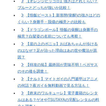
【オレンジピッコロ】強さはどれくらい？
ブルーとどっちが強いか比較！
【悟飯ビースト】新形態(覚醒)の強さはどの
くらい？身勝手・我儘の極意との比較も
【ドラゴンボール】悟飯の覚醒は身勝手の
極意？白髪姿の名前についても考察！
【崖の上のポニョ】おばあちゃんが歩ける
のはなぜ？足が治った理由はあの世や魔法が原
因？
【特攻の拓】最終回が意味不明！ペガサス
のその後を調査！
【ナルト】マイトガイの八門遁甲はアニメ
の何話？夜ガイを無料動画で見る方法も！
【終末のワルキューレ】電子書籍のレンタ
ルはある？ゲオやTSUTAYAの宅配レンタルの料