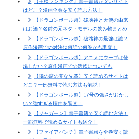
【王様ランキング】電子書籍が安いサイト
はどこ？漫画全巻を安く読む方法！
【ドラゴンボール超】破壊神と天使の由来
はお酒？名前の元ネタ・モデルの飲み物まとめ
【ドラゴンボール超】破壊神の最強は誰？
原作漫画での対決は何話の何巻かも調査！
【ドラゴンボール超】アニメにウーブは登
場しない？原作漫画での活躍についても
【隣の席の変な先輩】安く読めるサイトは
どこ？一部無料で読む方法も解説！
【ドラゴンボール超】17号の強さがおかし
い？強すぎる理由を調査！
【ジャガーン】電子書籍で安く読む方法！
一部無料で読めるサイトも紹介！
【ファイアパンチ】電子書籍を全巻安く読