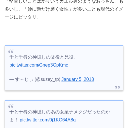
「堅苦しいことばかりいうカエル男のようなおっさん」も
多いし、「妙に艶だけ磨く女性」が多いことも現代のイメ
ージにピッタリ。
千と千尋の神隠しの父役と兄役。
pic.twitter.com/Gnep3GpKmc
— す～じぃ (@suzey_tp)
January 5, 2018
千と千尋の神隠しのあの女衆ナメクジだったのか
よ！
pic.twitter.com/0j1KO64A8q