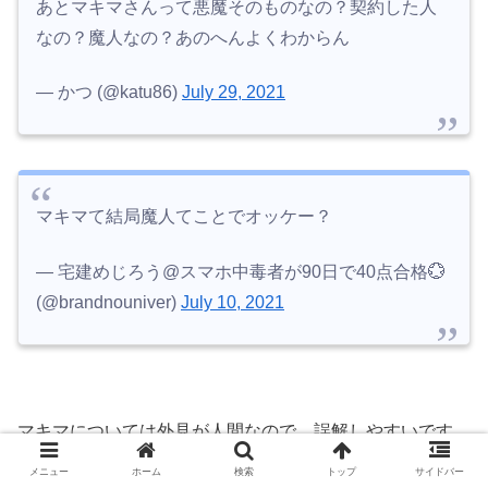
あとマキマさんって悪魔そのものなの？契約した人
なの？魔人なの？あのへんよくわからん
— かつ (@katu86)
July 29, 2021
マキマて結局魔人てことでオッケー？
— 宅建めじろう@スマホ中毒者が90日で40点合格💮
(@brandnouniver)
July 10, 2021
マキマについては外見が人間なので、誤解しやすいです
が、彼女は
『支配の”悪魔”』で間違いなさそう
です。
メニュー
ホーム
検索
トップ
サイドバー