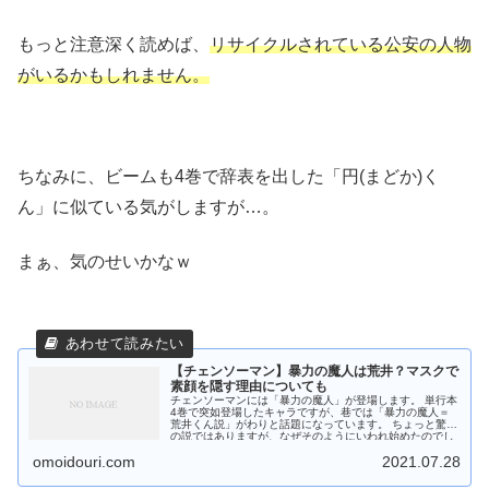
もっと注意深く読めば、
リサイクルされている公安の人物
がいるかもしれません。
ちなみに、ビームも4巻で辞表を出した「円(まどか)く
ん」に似ている気がしますが…。
まぁ、気のせいかなｗ
【チェンソーマン】暴力の魔人は荒井？マスクで
素顔を隠す理由についても
チェンソーマンには「暴力の魔人」が登場します。 単行本
4巻で突如登場したキャラですが、巷では「暴力の魔人＝
荒井くん説」がわりと話題になっています。 ちょっと驚き
の説ではありますが、なぜそのようにいわれ始めたのでし
ょうか？ そこでこの記...
omoidouri.com
2021.07.28