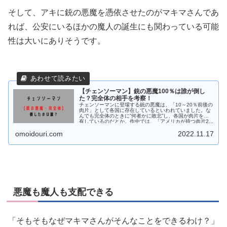
そして、アキに銃の悪魔を憑依させたのがマキマさんであ
れば、公安にいるほかの魔人の誕生にも関わっている可能
性は大いにありそうです。
【チェンソーマン】銃の悪魔100％は誰が倒し
た？完全体の相手を考察！
チェンソーマンに登場する銃の悪魔は、「10～20％前後の
肉片」として各国に存在しているといわれていました。な
んでも完全体のときに”何者かに敗北”し、各国が肉片を保
有しているのだとか。作中では、「アメリカが持つ肉片2...
omoidouri.com
2022.11.17
悪魔も魔人も支配できる
「そもそもなぜマキマさんがそんなことをできるわけ？」