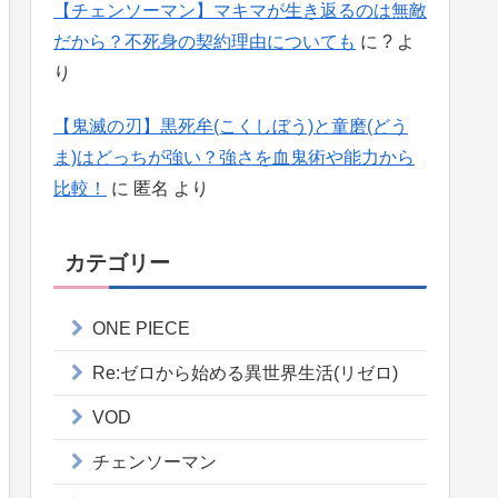
【チェンソーマン】マキマが生き返るのは無敵
だから？不死身の契約理由についても
に
?
よ
り
【鬼滅の刃】黒死牟(こくしぼう)と童磨(どう
ま)はどっちが強い？強さを血鬼術や能力から
比較！
に
匿名
より
カテゴリー
ONE PIECE
Re:ゼロから始める異世界生活(リゼロ)
VOD
チェンソーマン