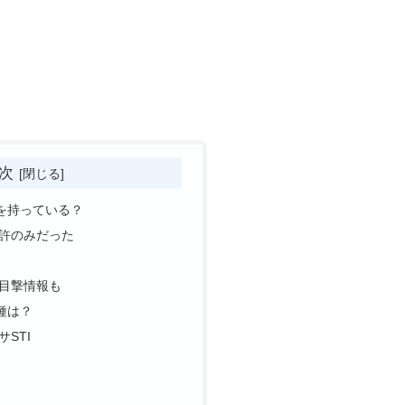
次
を持っている？
許のみだった
目撃情報も
種は？
STI