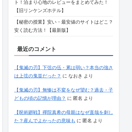
ト！泊まり心地のレビューをまとめてみた！
【旧リンケンズホテル】
【秘密の授業】安い・最安値のサイトはどこ？
安く読む方法！【最新版】
最近のコメント
【鬼滅の刃】下弦の伍・累は弱い？本当の強さ
は上弦の鬼並だった？
に
なおき
より
【鬼滅の刃】無惨は不変をなぜ望む？過去・子
どもの頃の記憶が理由？
に
匿名
より
【呪術廻戦】禪院真希の母親はなぜ直哉を刺し
た？産んでよかったの意味も
に
匿名
より