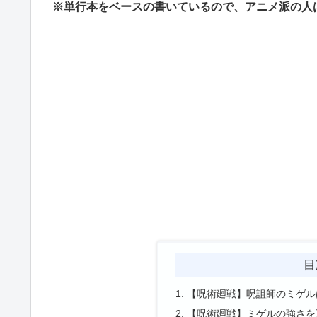
※単行本をベースの書いているので、アニメ派の人
目
【呪術廻戦】呪詛師のミゲル
【呪術廻戦】ミゲルの強さを