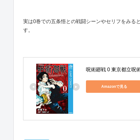
実は0巻での五条悟との戦闘シーンやセリフをみる
す。
呪術廻戦 0 東京都立呪術
Amazonで見る