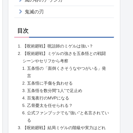
鬼滅の刃
目次
【呪術廻戦】呪詛師のミゲルは強い？
【呪術廻戦】ミゲルの強さを五条悟との戦闘
シーンやセリフから考察
五条悟の「面倒くさそうなやつがいる」発
言
五条悟に手傷を負わせる
五条悟を数分間”1人”で足止め
百鬼夜行のMVPになる
乙骨憂太を任せられる？
公式ファンブックでも”強い”と名言されてい
る
【呪術廻戦】結局ミゲルの階級や実力はどれ