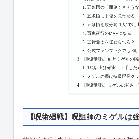
五条悟の「面倒くさそう
五条悟に手傷を負わせる
五条悟を数分間”1人”で足
百鬼夜行のMVPになる
乙骨憂太を任せられる？
公式ファンブックでも”強
【呪術廻戦】結局ミゲルの階
1級以上は確実！下手した
ミゲルの縄は特級呪具ク
【呪術廻戦】ミゲルの強さ・
【呪術廻戦】呪詛師のミゲルは