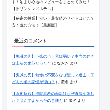
ト！泊まり心地のレビューをまとめてみた！
【旧リンケンズホテル】
【秘密の授業】安い・最安値のサイトはどこ？
安く読む方法！【最新版】
最近のコメント
【鬼滅の刃】下弦の伍・累は弱い？本当の強さ
は上弦の鬼並だった？
に
なおき
より
【鬼滅の刃】無惨は不変をなぜ望む？過去・子
どもの頃の記憶が理由？
に
匿名
より
【呪術廻戦】禪院真希の母親はなぜ直哉を刺し
た？産んでよかったの意味も
に
匿名
より