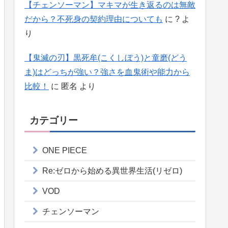
【チェンソーマン】マキマが生き返るのは無敵
だから？不死身の契約理由についても
に
?
よ
り
【鬼滅の刃】黒死牟(こくしぼう)と童磨(どう
ま)はどっちが強い？強さを血鬼術や能力から
比較！
に
匿名
より
カテゴリー
ONE PIECE
Re:ゼロから始める異世界生活(リゼロ)
VOD
チェンソーマン