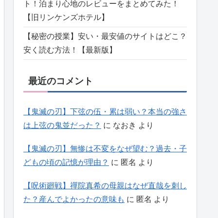
ト！泊まり心地のレビューをまとめてみた！
【旧リンケンズホテル】
【秘密の授業】安い・最安値のサイトはどこ？
安く読む方法！【最新版】
最近のコメント
【鬼滅の刃】下弦の伍・累は弱い？本当の強さ
は上弦の鬼並だった？
に
なおき
より
【鬼滅の刃】無惨は不変をなぜ望む？過去・子
どもの頃の記憶が理由？
に
匿名
より
【呪術廻戦】禪院真希の母親はなぜ直哉を刺し
た？産んでよかったの意味も
に
匿名
より