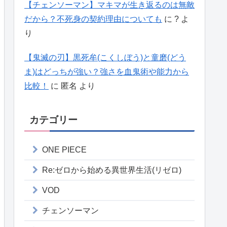
【チェンソーマン】マキマが生き返るのは無敵
だから？不死身の契約理由についても
に
?
よ
り
【鬼滅の刃】黒死牟(こくしぼう)と童磨(どう
ま)はどっちが強い？強さを血鬼術や能力から
比較！
に
匿名
より
カテゴリー
ONE PIECE
Re:ゼロから始める異世界生活(リゼロ)
VOD
チェンソーマン