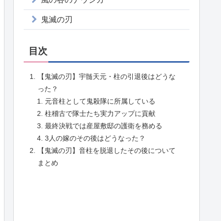
鬼滅の刃
目次
【鬼滅の刃】宇髄天元・柱の引退後はどうな
った？
元音柱として鬼殺隊に所属している
柱稽古で隊士たち実力アップに貢献
最終決戦では産屋敷邸の護衛を務める
3人の嫁のその後はどうなった？
【鬼滅の刃】音柱を脱退したその後について
まとめ