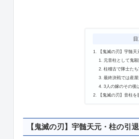
目
【鬼滅の刃】宇髄天
元音柱として鬼殺
柱稽古で隊士たち
最終決戦では産屋
3人の嫁のその後
【鬼滅の刃】音柱を
【鬼滅の刃】宇髄天元・柱の引