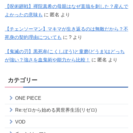
【呪術廻戦】禪院真希の母親はなぜ直哉を刺した？産んで
よかったの意味も
に
匿名
より
【チェンソーマン】マキマが生き返るのは無敵だから？不
死身の契約理由についても
に
?
より
【鬼滅の刃】黒死牟(こくしぼう)と童磨(どうま)はどっち
が強い？強さを血鬼術や能力から比較！
に
匿名
より
カテゴリー
ONE PIECE
Re:ゼロから始める異世界生活(リゼロ)
VOD