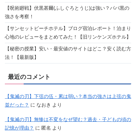
【呪術廻戦】伏黒甚爾(ふしぐろとうじ)は強い？パパ黒の
強さを考察！
【サンセットビーチホテル】ブログ宿泊レポート！泊まり
心地のレビューをまとめてみた！【旧リンケンズホテル】
【秘密の授業】安い・最安値のサイトはどこ？安く読む方
法！【最新版】
最近のコメント
【鬼滅の刃】下弦の伍・累は弱い？本当の強さは上弦の鬼
並だった？
に
なおき
より
【鬼滅の刃】無惨は不変をなぜ望む？過去・子どもの頃の
記憶が理由？
に
匿名
より