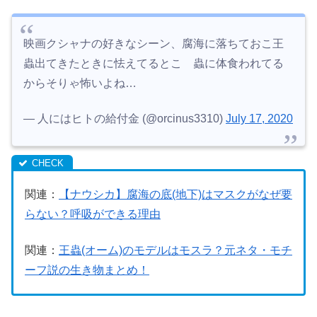
映画クシャナの好きなシーン、腐海に落ちておこ王
蟲出てきたときに怯えてるとこ 蟲に体食われてる
からそりゃ怖いよね…
— 人にはヒトの給付金 (@orcinus3310)
July 17, 2020
関連：
【ナウシカ】腐海の底(地下)はマスクがなぜ要
らない？呼吸ができる理由
関連：
王蟲(オーム)のモデルはモスラ？元ネタ・モチ
ーフ説の生き物まとめ！