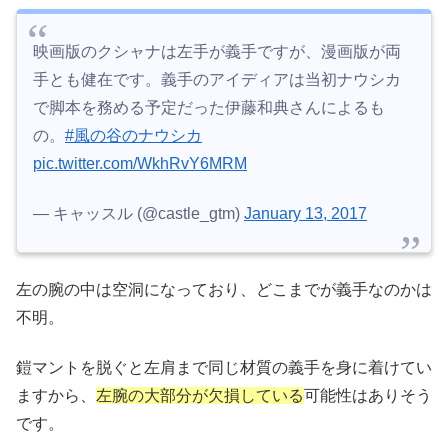
映画版のクシャナは左手が義手ですが、漫画版が両
手とも健在です。義手のアイディアは当初ナウシカ
で脚本を務める予定だった伊藤和典さんによるも
の。
#風の谷のナウシカ
pic.twitter.com/WkhRvY6MRM
— キャッスル (@castle_gtm)
January 13, 2017
左の腕の中は空洞になっており、どこまでが義手なのかは
不明。
鎧マントを脱ぐと左肩まで同じ材質の義手を身に着けてい
ますから、
左腕の大部分が欠損している
可能性はありそう
です。