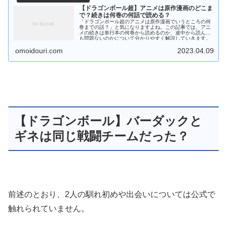
【ドラゴンボール超】アニメは原作漫画のどこま
で？続きは何巻の何話で読める？
「ドラゴンボール超のアニメは原作漫画でいうところの何
巻までの話？」と気になりますよね。この記事では、アニ
メの続きは単行本の何巻から読めるのか、途中から読んで
も問題ないのかについて分かりやすく解説していきます。
また、安く読む方法についてもまとめています。
omoidouri.com
2023.04.09
【ドラゴンボール】バーダックと
ギネは同じ戦闘チームだった？
前述のとおり、2人の馴れ初めや出会いについては公式で
触れられていません。