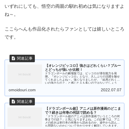
いずれにしても、悟空の両親の馴れ初めは気になりますよ
ね～。
ここらへんも作品化されたらファンとしては嬉しいところ
です。
【オレンジピッコロ】強さはどれくらい？ブルー
とどっちが強いか比較！
ドラゴンボールの劇場版では、ピッコロが潜在能力を発
揮。『オレンジピッコロ』となり、久しぶりの活躍を魅せ
てくれましたよね～。強くなりましたが、「結局どれくら
いの強さなの？」と感じた人も多いのではないでしょう
か...
omoidouri.com
2022.07.07
【ドラゴンボール超】アニメは原作漫画のどこま
で？続きは何巻の何話で読める？
「ドラゴンボール超のアニメは原作漫画でいうところの何
巻までの話？」と気になりますよね。この記事では、アニ
メの続きは単行本の何巻から読めるのか、途中から読んで
も問題ないのかについて分かりやすく解説していきます。
また、安く読む方法についてもまとめています。