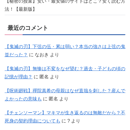
【秘密の授業】安い・最安値のサイトはどこ？安く読む方
法！【最新版】
最近のコメント
【鬼滅の刃】下弦の伍・累は弱い？本当の強さは上弦の鬼
並だった？
に
なおき
より
【鬼滅の刃】無惨は不変をなぜ望む？過去・子どもの頃の
記憶が理由？
に
匿名
より
【呪術廻戦】禪院真希の母親はなぜ直哉を刺した？産んで
よかったの意味も
に
匿名
より
【チェンソーマン】マキマが生き返るのは無敵だから？不
死身の契約理由についても
に
?
より