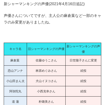
新シャーマンキングの声優(2021年4月16日追記)
声優さんについてですが、主人公の麻倉葉など一部のキャ
ラのみ変更がありましたね。
新シャーマンキングの声
キャラ名
旧シャーマンキングの声優
優
麻倉葉
佐藤ゆうこさん
日笠陽子さんに変更
恐山アンナ
林原めぐみさん
続投
小山田まん太
犬山イヌコさん
続投
阿弥陀丸
小西克幸さん
続投
道 蓮
朴璐美さん
続投