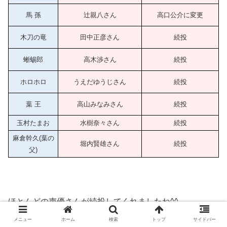
馬 孫
辻親八さん
高口公介に変更
木刀の竜
田中正彦さん
続投
蜥蜴郎
高木渉さん
続投
ホロホロ
うえだゆうじさん
続投
葉 王
高山みなみさん
続投
玉村たまお
水樹奈々さん
続投
麻倉幹久(葉の
堀内賢雄さん
続投
父)
ほとんどの声優さんが続投してくれましたね^^
メニュー
ホーム
検索
トップ
サイドバー
主人公の麻倉葉は日笠陽子さんが担当になりましたが、全