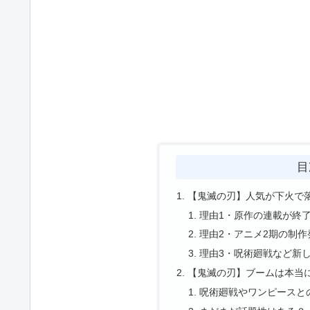
目
【鬼滅の刃】人気が下火で
理由1・原作の連載が終
理由2・アニメ2期の制
理由3・呪術廻戦など新
【鬼滅の刃】ブームは本当
呪術廻戦やワンピースと