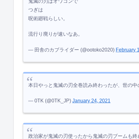
鬼滅の刃はオワコンで
つぎは
呪術廻戦らしい。
流行り廃りが速いなあ。
— 田舎のカブライダー (@ootoko2020)
February 
本日やっと鬼滅の刃全巻読み終わったが、世の中
— 0TK (@0TK_JP)
January 24, 2021
政治家が鬼滅の刃使ったから鬼滅の刃ブームも終