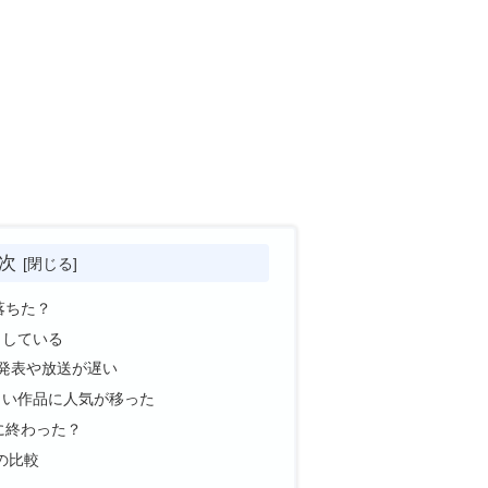
次
落ちた？
了している
作発表や放送が遅い
しい作品に人気が移った
に終わった？
の比較