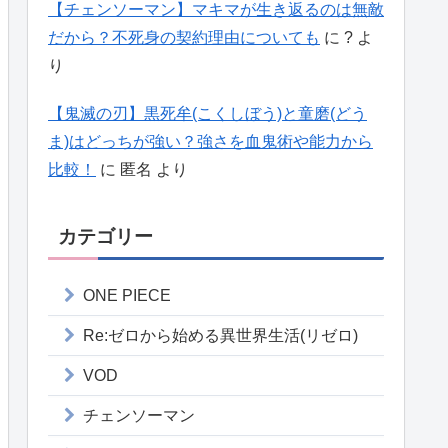
【チェンソーマン】マキマが生き返るのは無敵
だから？不死身の契約理由についても
に
?
よ
り
【鬼滅の刃】黒死牟(こくしぼう)と童磨(どう
ま)はどっちが強い？強さを血鬼術や能力から
比較！
に
匿名
より
カテゴリー
ONE PIECE
Re:ゼロから始める異世界生活(リゼロ)
VOD
チェンソーマン