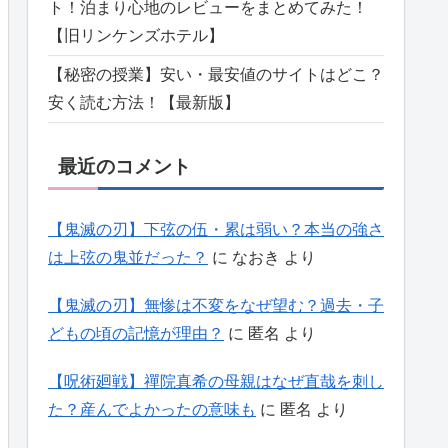
ト！泊まり心地のレビューをまとめてみた！
【旧リンケンズホテル】
【秘密の授業】安い・最安値のサイトはどこ？
安く読む方法！【最新版】
最近のコメント
【鬼滅の刃】下弦の伍・累は弱い？本当の強さ
は上弦の鬼並だった？
に
なおき
より
【鬼滅の刃】無惨は不変をなぜ望む？過去・子
どもの頃の記憶が理由？
に
匿名
より
【呪術廻戦】禪院真希の母親はなぜ直哉を刺し
た？産んでよかったの意味も
に
匿名
より