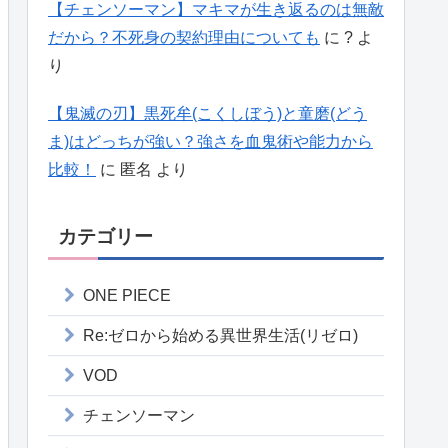
【チェンソーマン】マキマが生き返るのは無敵
だから？不死身の契約理由についても
に
?
よ
り
【鬼滅の刃】黒死牟(こくしぼう)と童磨(どう
ま)はどっちが強い？強さを血鬼術や能力から
比較！
に
匿名
より
カテゴリー
ONE PIECE
Re:ゼロから始める異世界生活(リゼロ)
VOD
チェンソーマン