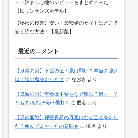
ト！泊まり心地のレビューをまとめてみた！
【旧リンケンズホテル】
【秘密の授業】安い・最安値のサイトはどこ？
安く読む方法！【最新版】
最近のコメント
【鬼滅の刃】下弦の伍・累は弱い？本当の強さ
は上弦の鬼並だった？
に
なおき
より
【鬼滅の刃】無惨は不変をなぜ望む？過去・子
どもの頃の記憶が理由？
に
匿名
より
【呪術廻戦】禪院真希の母親はなぜ直哉を刺し
た？産んでよかったの意味も
に
匿名
より