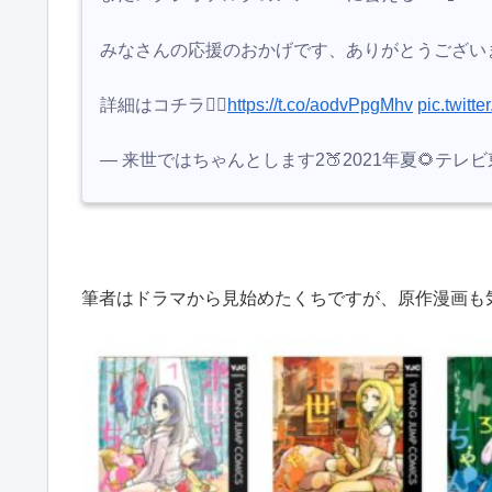
みなさんの応援のおかげです、ありがとうござい
詳細はコチラ💁‍♀️
https://t.co/aodvPpgMhv
pic.twit
— 来世ではちゃんとします2🍑2021年夏🌻テレビ東京 (
筆者はドラマから見始めたくちですが、原作漫画も