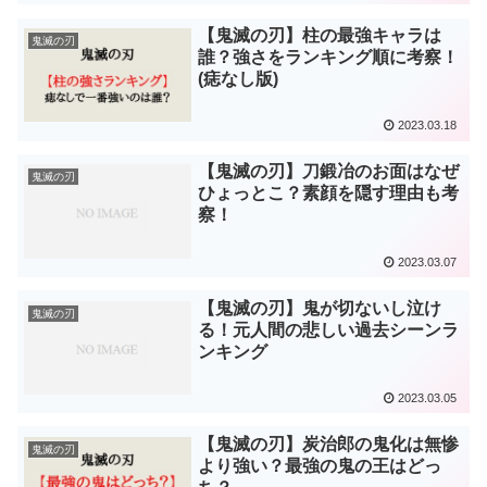
【鬼滅の刃】柱の最強キャラは
鬼滅の刃
誰？強さをランキング順に考察！
(痣なし版)
2023.03.18
【鬼滅の刃】刀鍛冶のお面はなぜ
鬼滅の刃
ひょっとこ？素顔を隠す理由も考
察！
2023.03.07
【鬼滅の刃】鬼が切ないし泣け
鬼滅の刃
る！元人間の悲しい過去シーンラ
ンキング
2023.03.05
【鬼滅の刃】炭治郎の鬼化は無惨
鬼滅の刃
より強い？最強の鬼の王はどっ