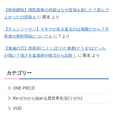
【呪術廻戦】禪院真希の母親はなぜ直哉を刺した？産んで
よかったの意味も
に
匿名
より
【チェンソーマン】マキマが生き返るのは無敵だから？不
死身の契約理由についても
に
?
より
【鬼滅の刃】黒死牟(こくしぼう)と童磨(どうま)はどっち
が強い？強さを血鬼術や能力から比較！
に
匿名
より
カテゴリー
ONE PIECE
Re:ゼロから始める異世界生活(リゼロ)
VOD