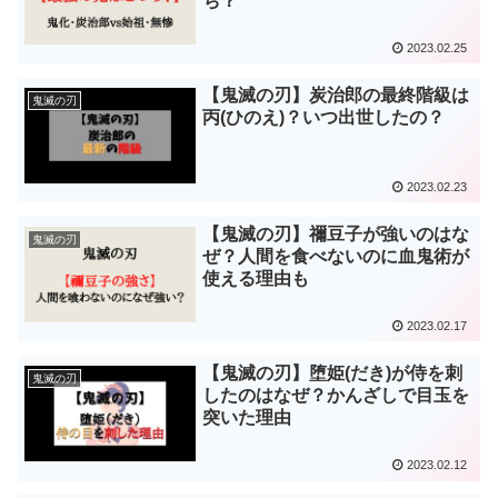
ち？
2023.02.25
【鬼滅の刃】炭治郎の最終階級は
鬼滅の刃
丙(ひのえ)？いつ出世したの？
2023.02.23
【鬼滅の刃】禰豆子が強いのはな
鬼滅の刃
ぜ？人間を食べないのに血鬼術が
使える理由も
2023.02.17
【鬼滅の刃】堕姫(だき)が侍を刺
鬼滅の刃
したのはなぜ？かんざしで目玉を
突いた理由
2023.02.12