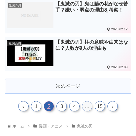
【鬼滅の刃】鬼は藤の花がなぜ苦
鬼滅の刃
手？嫌い・弱点の理由を考察！
2023.02.12
【鬼滅の刃】柱の意味や由来はな
鬼滅の刃
に？人数が9人の理由も
2023.02.09
次のページ
2
1
3
4
…
15
ホーム
漫画・アニメ
鬼滅の刃