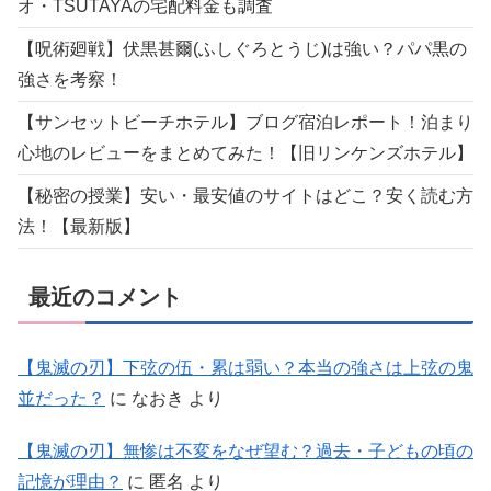
オ・TSUTAYAの宅配料金も調査
【呪術廻戦】伏黒甚爾(ふしぐろとうじ)は強い？パパ黒の
強さを考察！
【サンセットビーチホテル】ブログ宿泊レポート！泊まり
心地のレビューをまとめてみた！【旧リンケンズホテル】
【秘密の授業】安い・最安値のサイトはどこ？安く読む方
法！【最新版】
最近のコメント
【鬼滅の刃】下弦の伍・累は弱い？本当の強さは上弦の鬼
並だった？
に
なおき
より
【鬼滅の刃】無惨は不変をなぜ望む？過去・子どもの頃の
記憶が理由？
に
匿名
より