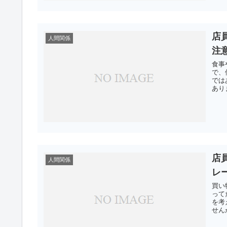
店
人間関係
注
食事
で、
では
あり
店
人間関係
レ
買い
って
を考
せん