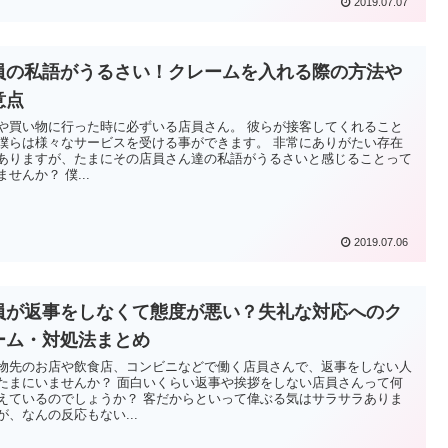
2019.07.07
員の私語がうるさい！クレームを入れる際の方法や
意点
や買い物に行った時に必ずいる店員さん。 彼らが接客してくれること
僕らは様々なサービスを受ける事ができます。 非常にありがたい存在
ありますが、たまにその店員さん達の私語がうるさいと感じることって
ませんか？ 僕...
2019.07.06
員が返事をしなくて態度が悪い？失礼な対応へのク
ーム・対処法まとめ
物先のお店や飲食店、コンビニなどで働く店員さんで、返事をしない人
たまにいませんか？ 面白いくらい返事や挨拶をしない店員さんって何
えているのでしょうか？ 客だからといって偉ぶる気はサラサラありま
が、なんの反応もない...