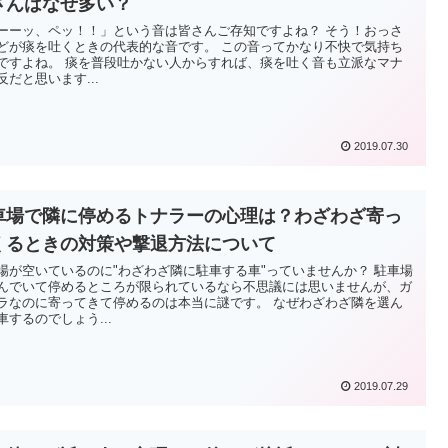
さんはなぜ多い？
ーーッ、ペッ！！」という音は皆さんご存知ですよね？ そう！おっさ
どが痰を吐くときの代表的な音です。 この音ってかなり不快で気持ち
ですよね。 痰を普段吐かない人からすれば、痰を吐く音も立派なマナ
反だと思います...
2019.07.30
車場で隣に停めるトナラーの心理は？わざわざ寄っ
くるときの対策や撃退方法について
場が空いているのに"わざわざ隣に駐車する車"っていませんか？ 駐車場
んでいて停めるところが限られているなら不思議には思いませんが、ガ
ラなのに寄ってきて停めるのは本当に謎です。 なぜわざわざ隣を選ん
車するのでしょう...
2019.07.29