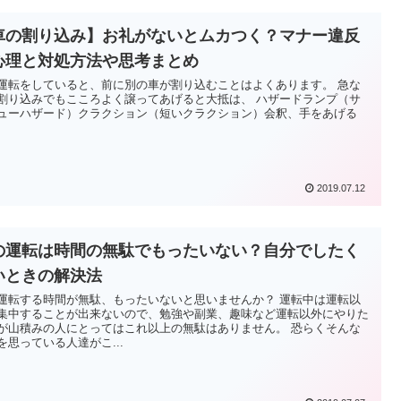
車の割り込み】お礼がないとムカつく？マナー違反
心理と対処方法や思考まとめ
運転をしていると、前に別の車が割り込むことはよくあります。 急な
割り込みでもこころよく譲ってあげると大抵は、 ハザードランプ（サ
ューハザード）クラクション（短いクラクション）会釈、手をあげる
2019.07.12
の運転は時間の無駄でもったいない？自分でしたく
いときの解決法
運転する時間が無駄、もったいないと思いませんか？ 運転中は運転以
集中することが出来ないので、勉強や副業、趣味など運転以外にやりた
が山積みの人にとってはこれ以上の無駄はありません。 恐らくそんな
を思っている人達がこ...