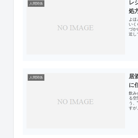
レ
人間関係
処
よほ
いく
づか
近し
居
人間関係
に
飲み
る空
う、
すが