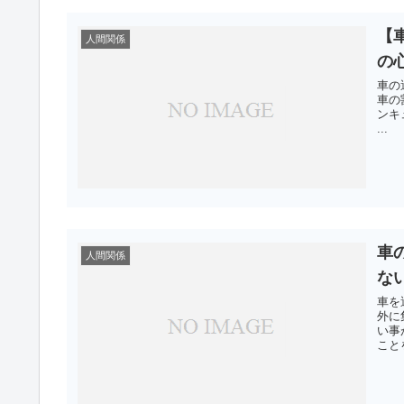
【
人間関係
の
車の
車の
ンキ
...
車
人間関係
な
車を
外に
い事
こと