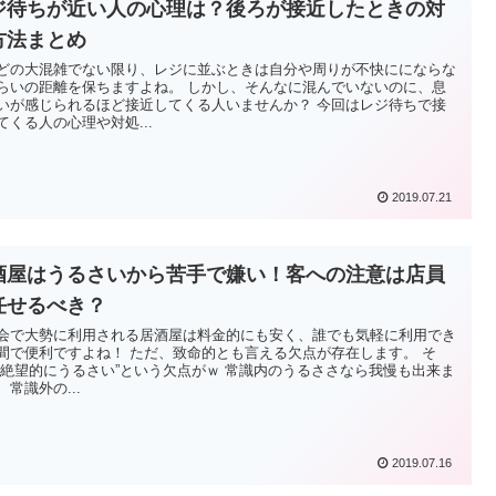
ジ待ちが近い人の心理は？後ろが接近したときの対
方法まとめ
どの大混雑でない限り、レジに並ぶときは自分や周りが不快ににならな
らいの距離を保ちますよね。 しかし、そんなに混んでいないのに、息
いが感じられるほど接近してくる人いませんか？ 今回はレジ待ちで接
てくる人の心理や対処...
2019.07.21
酒屋はうるさいから苦手で嫌い！客への注意は店員
任せるべき？
会で大勢に利用される居酒屋は料金的にも安く、誰でも気軽に利用でき
間で便利ですよね！ ただ、致命的とも言える欠点が存在します。 そ
”絶望的にうるさい”という欠点がｗ 常識内のうるささなら我慢も出来ま
、常識外の...
2019.07.16