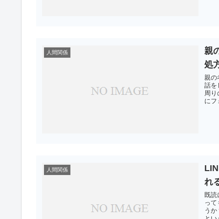
親
人間関係
処
親の
話を
周り
にフ
L
人間関係
れ
既読
って
うか
とい