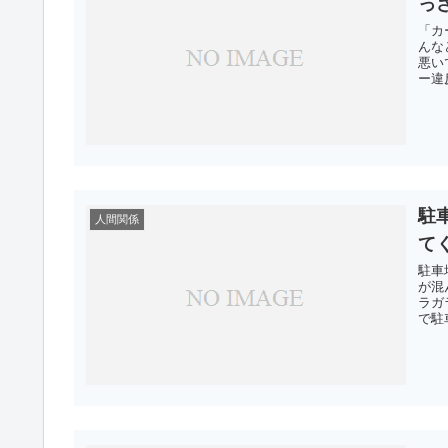
っ
「カ
んな
悪い
ー違
駐
人間関係
て
駐車
が混
ラガ
で駐