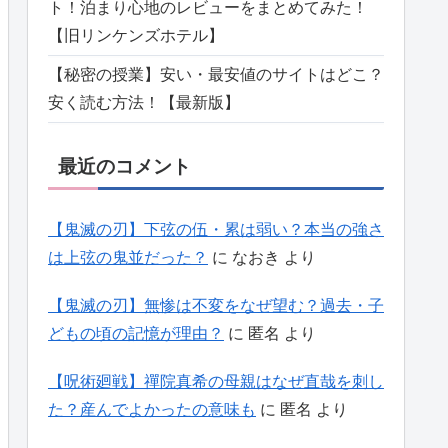
ト！泊まり心地のレビューをまとめてみた！
【旧リンケンズホテル】
【秘密の授業】安い・最安値のサイトはどこ？
安く読む方法！【最新版】
最近のコメント
【鬼滅の刃】下弦の伍・累は弱い？本当の強さ
は上弦の鬼並だった？
に
なおき
より
【鬼滅の刃】無惨は不変をなぜ望む？過去・子
どもの頃の記憶が理由？
に
匿名
より
【呪術廻戦】禪院真希の母親はなぜ直哉を刺し
た？産んでよかったの意味も
に
匿名
より