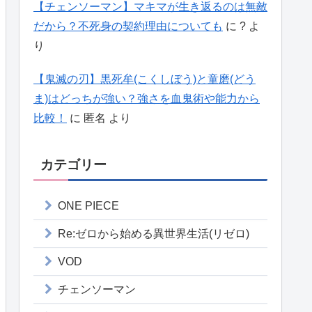
【チェンソーマン】マキマが生き返るのは無敵
だから？不死身の契約理由についても
に
?
よ
り
【鬼滅の刃】黒死牟(こくしぼう)と童磨(どう
ま)はどっちが強い？強さを血鬼術や能力から
比較！
に
匿名
より
カテゴリー
ONE PIECE
Re:ゼロから始める異世界生活(リゼロ)
VOD
チェンソーマン