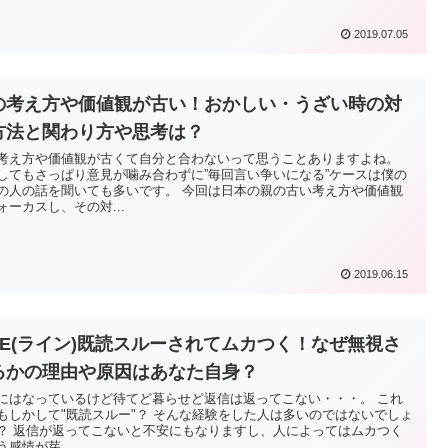
2019.07.05
の考え方や価値観が古い！おかしい・うざい時の対
方法と関わり方や思考は？
考え方や価値観が古くて自分と合わないって思うことありますよね。
してもさっぱり意見が噛み合わずに”毎回言い争いになる”ケースは僕の
の人の話を聞いても多いです。 今回は日本の親の古い考え方や価値観
ォーカスし、その対...
2019.06.15
INE(ライン)既読スルーされてムカつく！なぜ無視さ
るかの理由や原因はあなた自身？
にはなっているけど待てど暮らせど返信は返ってこない・・・。 これ
もしかして"既読スルー"？ そんな経験をした人は多いのではないでしょ
？ 返信が返ってこないと不安にもなりますし、人によってはムカつく
う感情が芽...